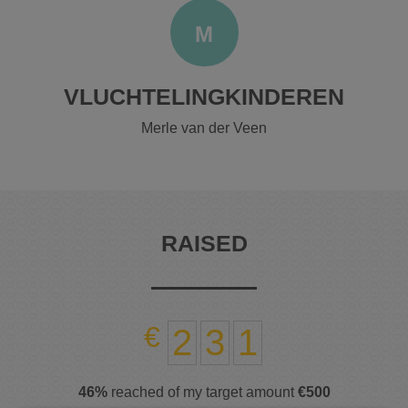
M
VLUCHTELINGKINDEREN
Merle van der Veen
RAISED
2
3
1
46%
reached of my target amount
€500