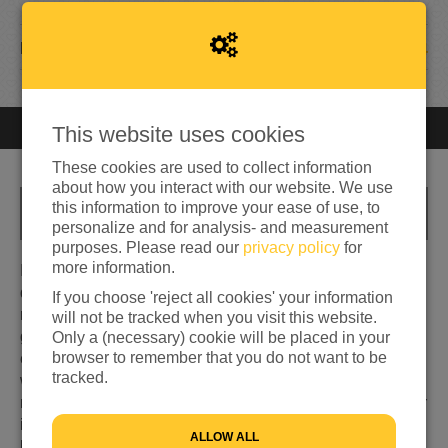
14
DONATIONS
This website uses cookies
Closed
You can't donate anymore
These cookies are used to collect information
about how you interact with our website. We use
this information to improve your ease of use, to
INFO
personalize and for analysis- and measurement
purposes. Please read our
privacy policy
for
more information.
Ik heb een kinderdiëtistenpraktijk en zie hierdoor
dagelijks veel kinderen. Kinderen helpen is een erg
If you choose 'reject all cookies' your information
mooie en dankbare taak. Recent ben ik zelf moeder
will not be tracked when you visit this website.
geworden en realiseer ik mij nog meer dat je als ouder
Only a (necessary) cookie will be placed in your
browser to remember that you do not want to be
een zo veilige en warme omgeving mogelijk voor je kind
tracked.
wil creëeren. Je hebt alles voor je kind over om een zo
mooi mogelijke toekomst te bieden. Helaas is dit niet voor
iedere ouder mogelijk. Nu wil ik met de praktijk nog meer
ALLOW ALL
kinderen helpen en start ik hierbij een doneeractie tot