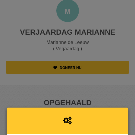
M
VERJAARDAG MARIANNE
Marianne de Leeuw
( Verjaardag )
DONEER NU
OPGEHAALD