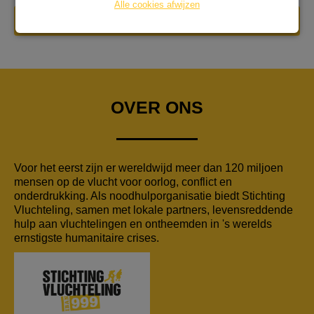
Alle cookies afwijzen
DONEER NU
OVER ONS
Voor het eerst zijn er wereldwijd meer dan 120 miljoen
mensen op de vlucht voor oorlog, conflict en
onderdrukking. Als noodhulporganisatie biedt Stichting
Vluchteling, samen met lokale partners, levensreddende
hulp aan vluchtelingen en ontheemden in 's werelds
ernstigste humanitaire crises.