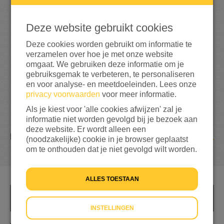
5
0
Deze website gebruikt cookies
8%
bereikt van mijn streefbedrag
€ 600
Deze cookies worden gebruikt om informatie te
verzamelen over hoe je met onze website
omgaat. We gebruiken deze informatie om je
gebruiksgemak te verbeteren, te personaliseren
en voor analyse- en meetdoeleinden. Lees onze
privacy voorwaarden
voor meer informatie.
Als je kiest voor 'alle cookies afwijzen' zal je
informatie niet worden gevolgd bij je bezoek aan
deze website. Er wordt alleen een
1
DONATIE
(noodzakelijke) cookie in je browser geplaatst
om te onthouden dat je niet gevolgd wilt worden.
ALLES TOESTAAN
INFO
INSTELLINGEN