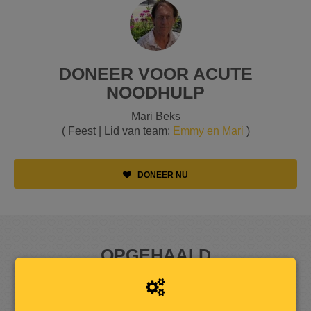
DONEER VOOR ACUTE
NOODHULP
Mari Beks
( Feest | Lid van team:
Emmy en Mari
)
DONEER NU
OPGEHAALD