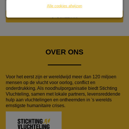
Vluchtelingen hebben onze steun hard nodig
Alle cookies afwijzen
DONEER NU
OVER ONS
Voor het eerst zijn er wereldwijd meer dan 120 miljoen
mensen op de vlucht voor oorlog, conflict en
onderdrukking. Als noodhulporganisatie biedt Stichting
Vluchteling, samen met lokale partners, levensreddende
hulp aan vluchtelingen en ontheemden in 's werelds
ernstigste humanitaire crises.