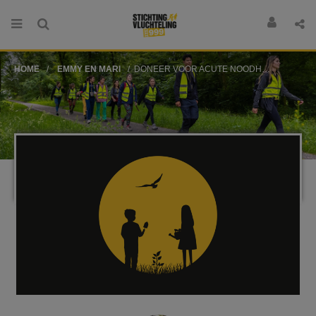
HOME
EMMY EN MARI
DONEER VOOR ACUTE NOODHULP