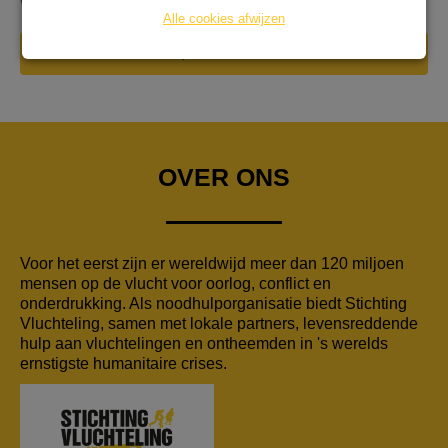
worden en een huis krijgen
Alle cookies afwijzen
DONEER NU
OVER ONS
Voor het eerst zijn er wereldwijd meer dan 120 miljoen
mensen op de vlucht voor oorlog, conflict en
onderdrukking. Als noodhulporganisatie biedt Stichting
Vluchteling, samen met lokale partners, levensreddende
hulp aan vluchtelingen en ontheemden in 's werelds
ernstigste humanitaire crises.