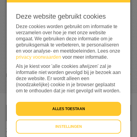
6
7
Deze website gebruikt cookies
66%
bereikt van mijn streefbedrag
€ 100
Deze cookies worden gebruikt om informatie te
verzamelen over hoe je met onze website
omgaat. We gebruiken deze informatie om je
gebruiksgemak te verbeteren, te personaliseren
en voor analyse- en meetdoeleinden. Lees onze
privacy voorwaarden
voor meer informatie.
Als je kiest voor 'alle cookies afwijzen' zal je
informatie niet worden gevolgd bij je bezoek aan
7
DONATIES
deze website. Er wordt alleen een
(noodzakelijke) cookie in je browser geplaatst
om te onthouden dat je niet gevolgd wilt worden.
ALLES TOESTAAN
INFO
INSTELLINGEN
Zorgen dat de mensen geld krijgen dat ze weer blij