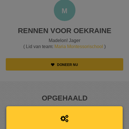
M
RENNEN VOOR OEKRAINE
Madelon! Jager
( Lid van team:
Maria Montessorischool
)
DONEER NU
OPGEHAALD