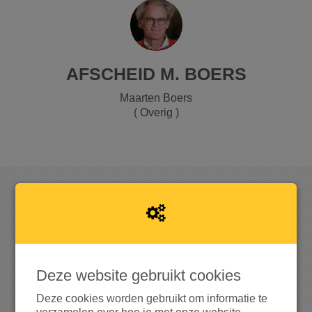
AFSCHEID M. BOERS
Maarten Boers
( Overig )
OPGEHAALD
Deze website gebruikt cookies
1
.
0
0
0
Deze cookies worden gebruikt om informatie te