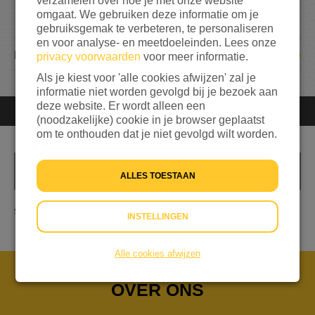
verzamelen over hoe je met onze website
100%
bereikt van mijn streefbedrag
€ 1.000
omgaat. We gebruiken deze informatie om je
gebruiksgemak te verbeteren, te personaliseren
en voor analyse- en meetdoeleinden. Lees onze
30
DONATIES
privacy voorwaarden
voor meer informatie.
Als je kiest voor 'alle cookies afwijzen' zal je
informatie niet worden gevolgd bij je bezoek aan
deze website. Er wordt alleen een
Afgesloten
Je kunt niet meer doneren
(noodzakelijke) cookie in je browser geplaatst
om te onthouden dat je niet gevolgd wilt worden.
INFO
ALLES TOESTAAN
steun aan vluchtelingen
INSTELLINGEN
Alle cookies afwijzen
OVER ONS