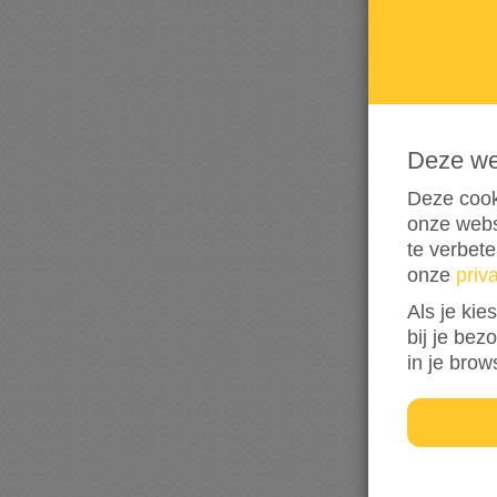
Deze w
Deze cook
onze webs
te verbet
onze
priv
Als je kie
bij je bez
in je brow