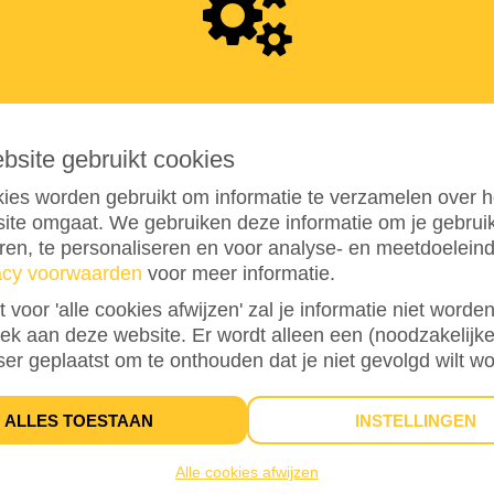
9
5
5
ebsite gebruikt cookies
ies worden gebruikt om informatie te verzamelen over h
ite omgaat. We gebruiken deze informatie om je gebru
eren, te personaliseren en voor analyse- en meetdoelein
acy voorwaarden
voor meer informatie.
95%
bereikt van mijn streefbedrag
€ 1.000
st voor 'alle cookies afwijzen' zal je informatie niet word
oek aan deze website. Er wordt alleen een (noodzakelijke
ser geplaatst om te onthouden dat je niet gevolgd wilt w
13
ALLES TOESTAAN
INSTELLINGEN
DONATIES
Alle cookies afwijzen