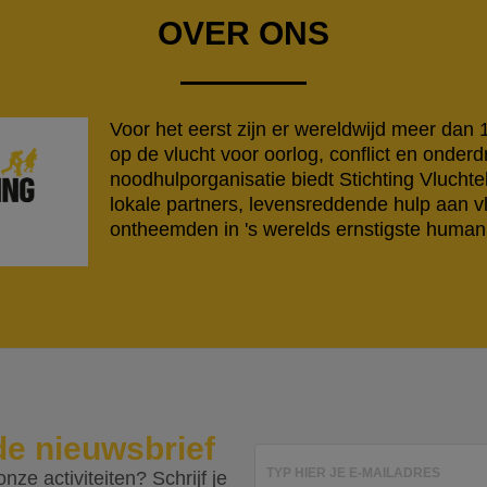
OVER ONS
Voor het eerst zijn er wereldwijd meer dan
op de vlucht voor oorlog, conflict en onderd
noodhulporganisatie biedt Stichting Vlucht
lokale partners, levensreddende hulp aan v
ontheemden in 's werelds ernstigste humanit
de nieuwsbrief
TYP HIER JE E-MAILADRES
nze activiteiten? Schrijf je