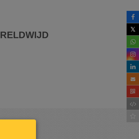
𝕏
ERELDWIJD
Houd