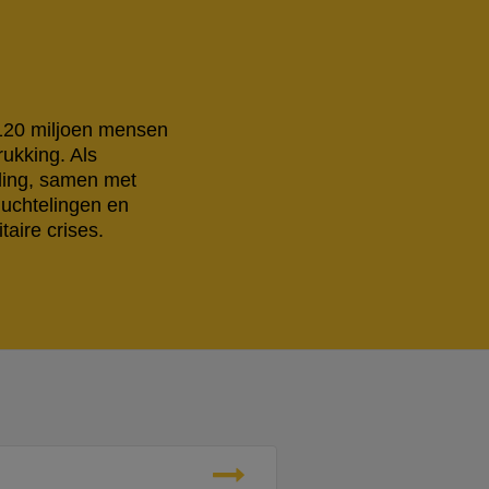
 120 miljoen mensen
rukking. Als
eling, samen met
luchtelingen en
aire crises.