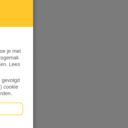
mij op
de
hoogte
oe je met
iksgemak
den. Lees
en gevolgd
) cookie
orden.