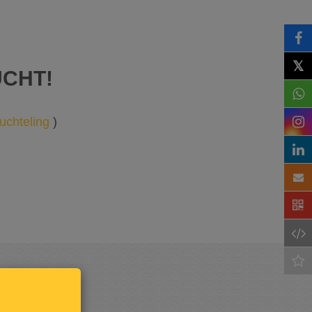
𝕏
UCHT!
uchteling
)
Houd