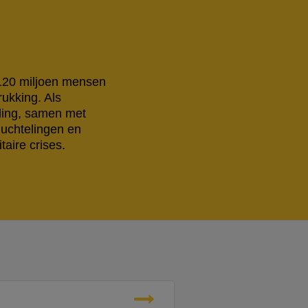
 120 miljoen mensen
rukking. Als
eling, samen met
luchtelingen en
aire crises.