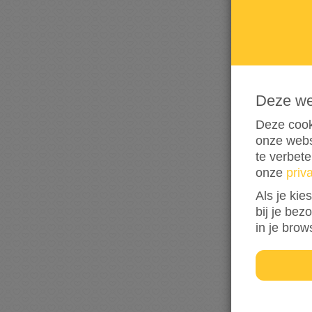
Deze w
Deze cook
onze webs
te verbet
onze
priv
Als je kie
bij je bez
in je brow