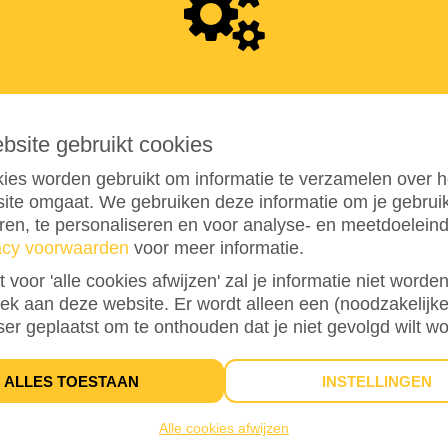
1
5
ebsite gebruikt cookies
ies worden gebruikt om informatie te verzamelen over h
ite omgaat. We gebruiken deze informatie om je gebru
eren, te personaliseren en voor analyse- en meetdoelein
acy voorwaarden
voor meer informatie.
6%
bereikt van mijn streefbedrag
€ 250
st voor 'alle cookies afwijzen' zal je informatie niet word
oek aan deze website. Er wordt alleen een (noodzakelijke
ser geplaatst om te onthouden dat je niet gevolgd wilt w
1
ALLES TOESTAAN
INSTELLINGEN
DONATIE
Alle cookies afwijzen