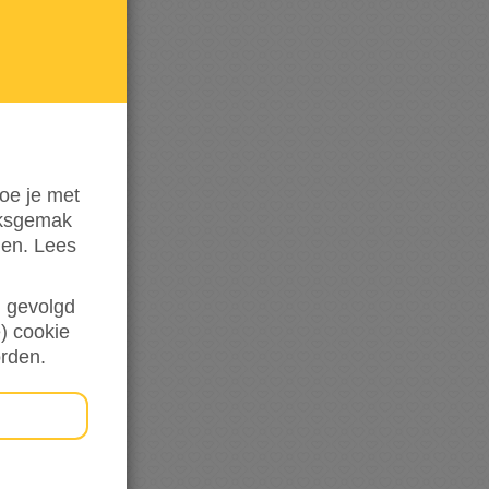
mij op
de
hoogte
oe je met
iksgemak
den. Lees
en gevolgd
) cookie
orden.