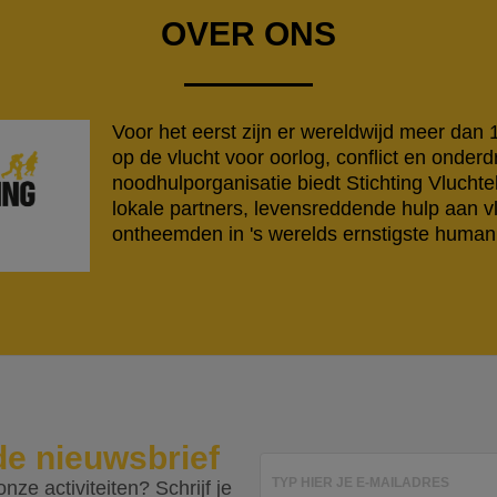
OVER ONS
Voor het eerst zijn er wereldwijd meer dan
op de vlucht voor oorlog, conflict en onderd
noodhulporganisatie biedt Stichting Vlucht
lokale partners, levensreddende hulp aan v
ontheemden in 's werelds ernstigste humanit
de nieuwsbrief
TYP HIER JE E-MAILADRES
nze activiteiten? Schrijf je