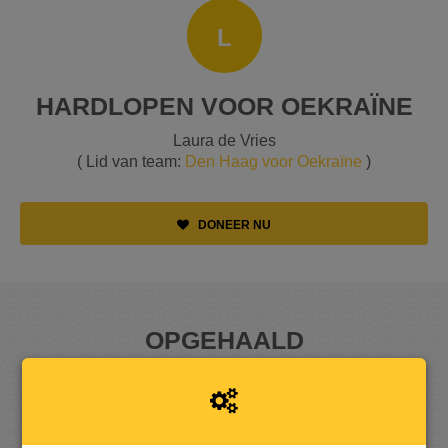
L
HARDLOPEN VOOR OEKRAÏNE
Laura de Vries
( Lid van team:
Den Haag voor Oekraïne
)
DONEER NU
OPGEHAALD