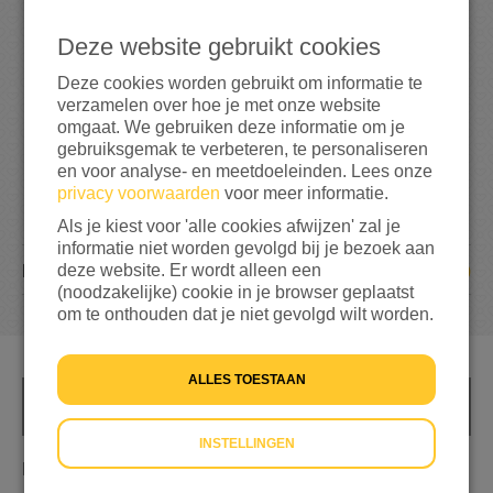
1
.
0
9
6
Deze website gebruikt cookies
1095%
bereikt van mijn streefbedrag
€ 100
Deze cookies worden gebruikt om informatie te
verzamelen over hoe je met onze website
omgaat. We gebruiken deze informatie om je
gebruiksgemak te verbeteren, te personaliseren
en voor analyse- en meetdoeleinden. Lees onze
privacy voorwaarden
voor meer informatie.
Als je kiest voor 'alle cookies afwijzen' zal je
informatie niet worden gevolgd bij je bezoek aan
49
deze website. Er wordt alleen een
DONATIES
(noodzakelijke) cookie in je browser geplaatst
om te onthouden dat je niet gevolgd wilt worden.
ALLES TOESTAAN
INFO
INSTELLINGEN
Hardlopen voor Oekraïne