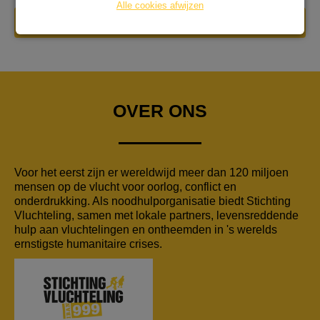
Alle cookies afwijzen
DONEER NU
OVER ONS
Voor het eerst zijn er wereldwijd meer dan 120 miljoen
mensen op de vlucht voor oorlog, conflict en
onderdrukking. Als noodhulporganisatie biedt Stichting
Vluchteling, samen met lokale partners, levensreddende
hulp aan vluchtelingen en ontheemden in 's werelds
ernstigste humanitaire crises.