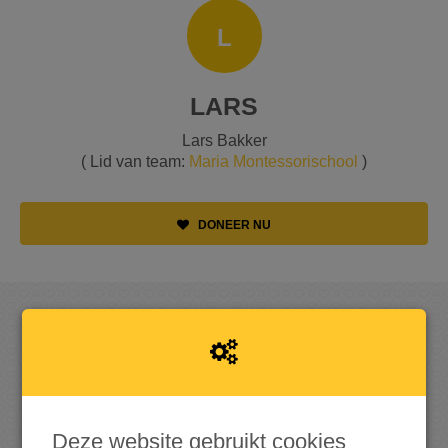
L
LARS
Lars Bakker
( Lid van team:
Maria Montessorischool
)
DONEER NU
OPGEHAALD
Deze website gebruikt cookies