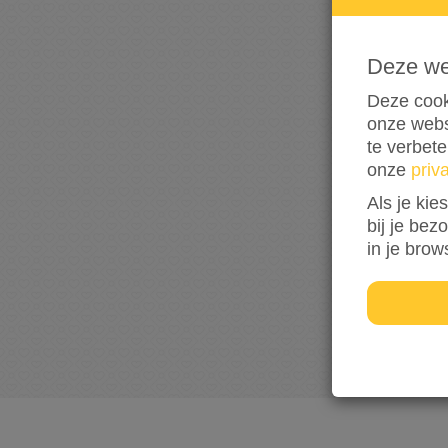
Deze w
Deze cook
onze webs
te verbet
onze
priv
Als je kie
bij je bez
in je brow