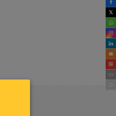
𝕏
Houd
mij op
de