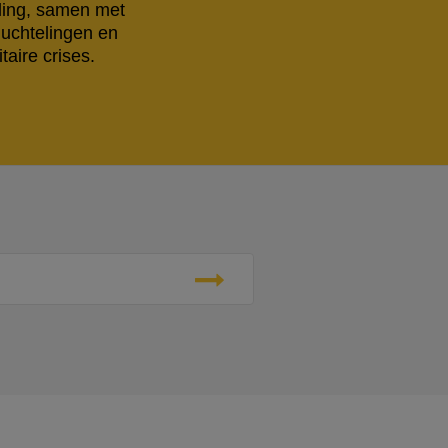
eling, samen met
luchtelingen en
aire crises.