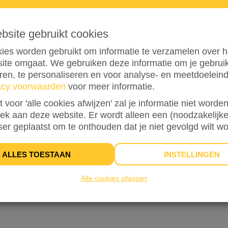
ebsite gebruikt cookies
0
ies worden gebruikt om informatie te verzamelen over h
ite omgaat. We gebruiken deze informatie om je gebru
eren, te personaliseren en voor analyse- en meetdoelein
acy voorwaarden
voor meer informatie.
st voor 'alle cookies afwijzen' zal je informatie niet word
oek aan deze website. Er wordt alleen een (noodzakelijke
ser geplaatst om te onthouden dat je niet gevolgd wilt w
0%
bereikt van mijn streefbedrag
€ 30
ALLES TOESTAAN
INSTELLINGEN
Alle cookies afwijzen