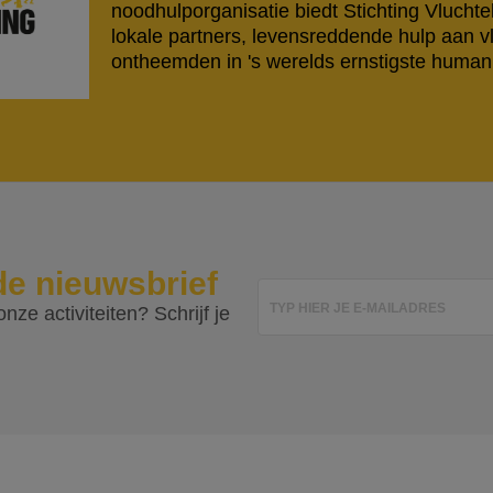
noodhulporganisatie biedt Stichting Vlucht
lokale partners, levensreddende hulp aan v
ontheemden in 's werelds ernstigste humanit
de nieuwsbrief
TYP HIER JE E-MAILADRES
nze activiteiten? Schrijf je