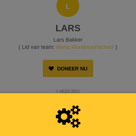
L
LARS
Lars Bakker
( Lid van team:
Maria Montessorischool
)
DONEER NU
MEER INFO
OPGEHAALD