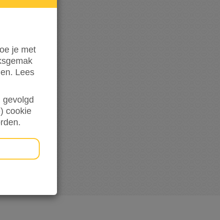
hoogte
oe je met
iksgemak
den. Lees
en gevolgd
) cookie
orden.