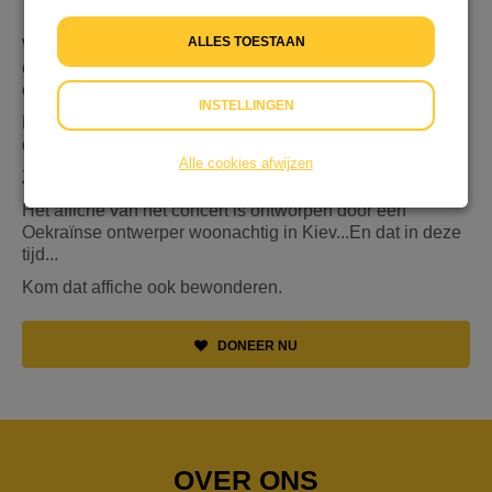
Vluchtelingen helpen!
ALLES TOESTAAN
Wanneer je tenminste 36 euro doneert, is jouw beloning
een toegangskaart (t.w.v. 36 euro) voor het prachtige
concert op 30 april 20.00 in het DAKB-huis te Utrecht.
INSTELLINGEN
Ella van Poucke (cello) en Caspar Vos (piano) spelen
dan o.a. de prachtige cello-sonate van Rachmaninov.
Alle cookies afwijzen
Zie https://www.hetspeeltdichtbij.nl
Het affiche van het concert is ontworpen door een
Oekraïnse ontwerper woonachtig in Kiev...En dat in deze
tijd...
Kom dat affiche ook bewonderen.
DONEER NU
OVER ONS