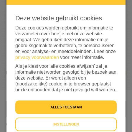
3
4
5
690%
bereikt van mijn streefbedrag
€ 50
Deze website gebruikt cookies
Deze cookies worden gebruikt om informatie te
verzamelen over hoe je met onze website
omgaat. We gebruiken deze informatie om je
gebruiksgemak te verbeteren, te personaliseren
en voor analyse- en meetdoeleinden. Lees onze
privacy voorwaarden
voor meer informatie.
Als je kiest voor 'alle cookies afwijzen' zal je
informatie niet worden gevolgd bij je bezoek aan
33
DONATIES
deze website. Er wordt alleen een
(noodzakelijke) cookie in je browser geplaatst
om te onthouden dat je niet gevolgd wilt worden.
ALLES TOESTAAN
INFO
INSTELLINGEN
Wij hebben het in Nederland zo ontzettend goed.
Hopelijk kan ik mijn steentje bijdrage om de ellendige