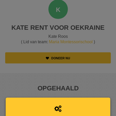
K
KATE RENT VOOR OEKRAINE
Kate Roos
( Lid van team:
Maria Montessorischool
)
DONEER NU
OPGEHAALD