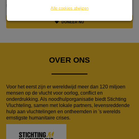
situatie voor de mensen in Oekraïne wat te verbeteren.
Alle cookies afwijzen
DONEER NU
OVER ONS
Voor het eerst zijn er wereldwijd meer dan 120 miljoen
mensen op de vlucht voor oorlog, conflict en
onderdrukking. Als noodhulporganisatie biedt Stichting
Vluchteling, samen met lokale partners, levensreddende
hulp aan vluchtelingen en ontheemden in 's werelds
ernstigste humanitaire crises.