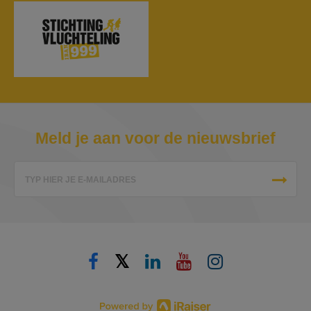
Meld je aan voor de nieuwsbrief
TYP HIER JE E-MAILADRES
𝕏