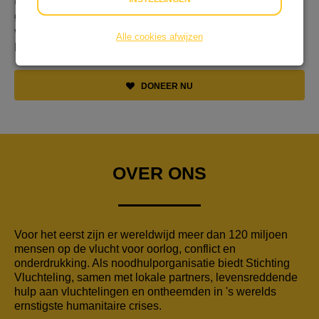
het goede doel. Wij zouden hiervoor graag met onze
groep geld ophalen voor stichting vluchteling zodat
vluchtelingen zich kunnen voorzien in hun
Alle cookies afwijzen
basisbehoeften.
DONEER NU
OVER ONS
Voor het eerst zijn er wereldwijd meer dan 120 miljoen
mensen op de vlucht voor oorlog, conflict en
onderdrukking. Als noodhulporganisatie biedt Stichting
Vluchteling, samen met lokale partners, levensreddende
hulp aan vluchtelingen en ontheemden in 's werelds
ernstigste humanitaire crises.