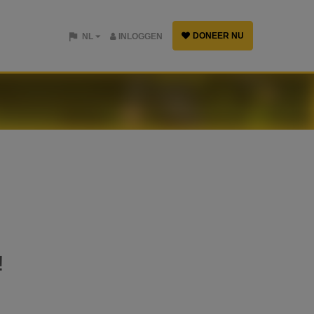
DONEER NU
NL
INLOGGEN
!