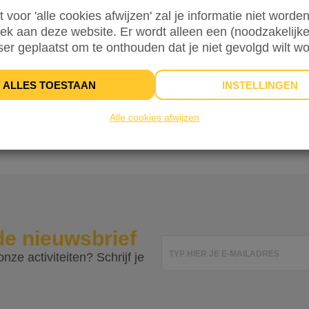
st voor 'alle cookies afwijzen' zal je informatie niet word
ng zijn onze
Algemene Voorwaarden
&
Privacyverklaring
van toepass
oek aan deze website. Er wordt alleen een (noodzakelijke
ser geplaatst om te onthouden dat je niet gevolgd wilt w
,25
afrekenen.
ALLES TOESTAAN
INSTELLINGEN
Je privacy i
Alle cookies afwijzen
de nieuwsbrief
TYP HIER JE E-MAILADRES
nze activiteiten? Schrijf je