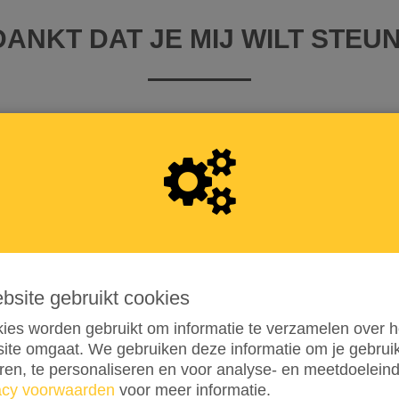
ANKT DAT JE MIJ WILT STEU
 iDEAL | Wero
llende opties
ebsite gebruikt cookies
€ 50
€ 100
ANDERS
ies worden gebruikt om informatie te verzamelen over h
ite omgaat. We gebruiken deze informatie om je gebru
n de transactiekosten en betaal € 0,25 extra
eren, te personaliseren en voor analyse- en meetdoelein
en aan de transactiekosten
acy voorwaarden
voor meer informatie.