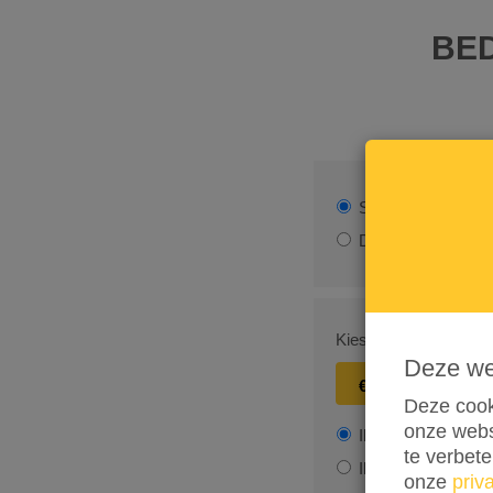
BED
Snel doneren met
Doneren met aanvu
Kies een bedrag
Deze w
€ 15
€ 25
Deze cook
onze webs
Ik wil bijdragen aa
te verbet
Ik wil niet bijdrag
onze
priv