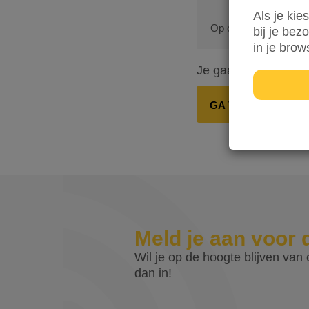
Als je kie
Op onze dienstverleni
bij je bez
in je brow
Je gaat in totaal
€ 0
GA VERDER
Meld je aan voor 
Wil je op de hoogte blijven van o
dan in!