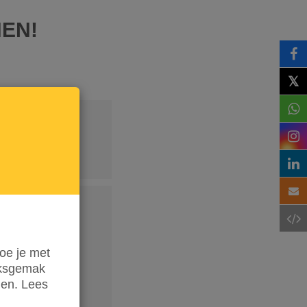
NEN!
𝕏
oe je met
iksgemak
den. Lees