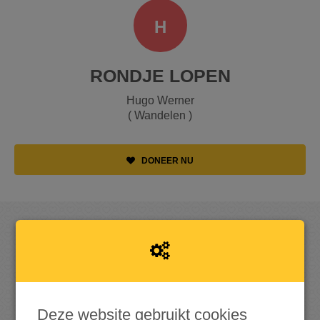
H
RONDJE LOPEN
Hugo Werner
( Wandelen )
DONEER NU
OPGEHAALD
Deze website gebruikt cookies