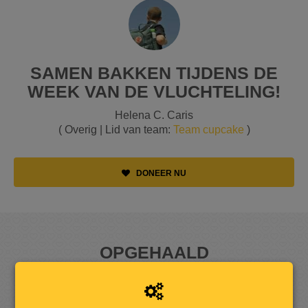
SAMEN BAKKEN TIJDENS DE
WEEK VAN DE VLUCHTELING!
Helena C. Caris
( Overig | Lid van team:
Team cupcake
)
DONEER NU
OPGEHAALD