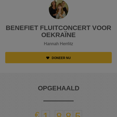
BENEFIET FLUITCONCERT VOOR
OEKRAÏNE
Hannah Herrlitz
DONEER NU
OPGEHAALD
1
.
8
8
5