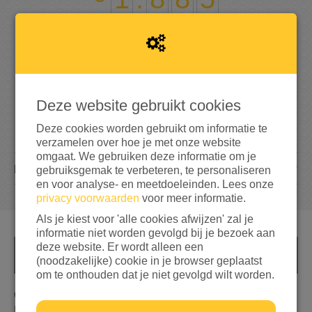
75%
bereikt van mijn streefbedrag
€ 2.500
Deze website gebruikt cookies
Deze cookies worden gebruikt om informatie te
verzamelen over hoe je met onze website
omgaat. We gebruiken deze informatie om je
67
DONATIES
gebruiksgemak te verbeteren, te personaliseren
en voor analyse- en meetdoeleinden. Lees onze
privacy voorwaarden
voor meer informatie.
Als je kiest voor 'alle cookies afwijzen' zal je
informatie niet worden gevolgd bij je bezoek aan
deze website. Er wordt alleen een
INFO
(noodzakelijke) cookie in je browser geplaatst
om te onthouden dat je niet gevolgd wilt worden.
Oekraïne is aangevallen en vele levens zijn verwoest.
Dat grijpt ons allen zeer aan. Daarom organiseer ik,