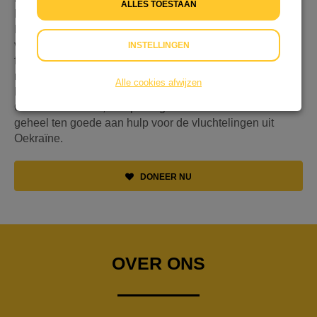
ALLES TOESTAAN
Hannah Herrlitz (11 jaar), op zondag 10 april 2022 in De
Rank in Nieuwegein een benefiet fluitconcert voor de
vluchtelingen van de oorlog in Oekraïne. Samen met mijn
INSTELLINGEN
fluitdocente en fluitiste Berdien Stenberg deel ik graag
met het publiek dat wat ik het allerliefste doe: fluit spelen.
Alle cookies afwijzen
Hiermee wil ik me inzetten voor de vluchtelingen uit
Oekraïne. Immers, de opbrengst van het concert komt
geheel ten goede aan hulp voor de vluchtelingen uit
Oekraïne.
DONEER NU
OVER ONS