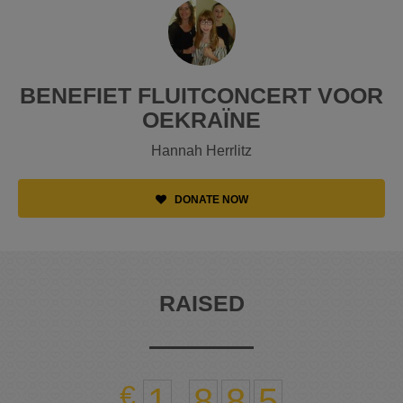
BENEFIET FLUITCONCERT VOOR
OEKRAÏNE
Hannah Herrlitz
DONATE NOW
RAISED
1
,
8
8
5