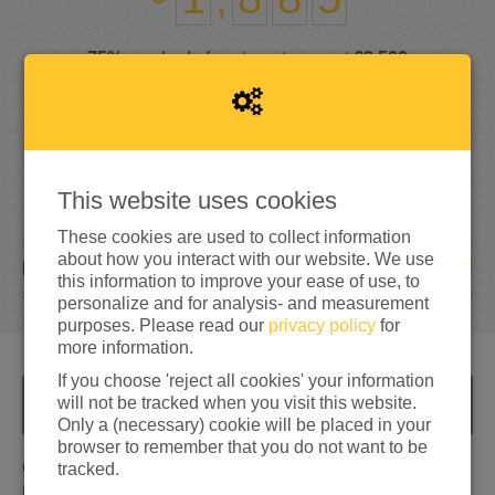
75%
reached of my target amount
€2,500
This website uses cookies
These cookies are used to collect information
about how you interact with our website. We use
67
DONATIONS
this information to improve your ease of use, to
personalize and for analysis- and measurement
purposes. Please read our
privacy policy
for
more information.
If you choose 'reject all cookies' your information
will not be tracked when you visit this website.
INFO
Only a (necessary) cookie will be placed in your
browser to remember that you do not want to be
Oekraïne is aangevallen en vele levens zijn verwoest.
tracked.
Dat grijpt ons allen zeer aan. Daarom organiseer ik,