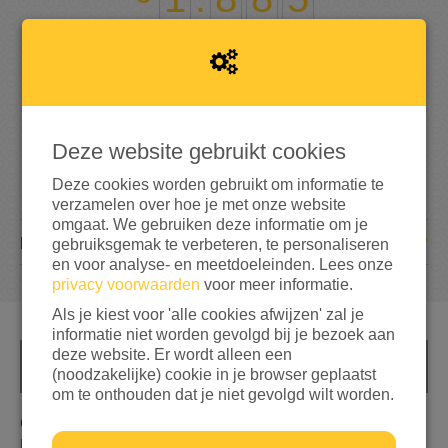
75%
bereikt van mijn streefbedrag
€ 2.500
Deze website gebruikt cookies
Deze cookies worden gebruikt om informatie te
verzamelen over hoe je met onze website
omgaat. We gebruiken deze informatie om je
67
DONATIES
gebruiksgemak te verbeteren, te personaliseren
en voor analyse- en meetdoeleinden. Lees onze
privacy voorwaarden
voor meer informatie.
Als je kiest voor 'alle cookies afwijzen' zal je
informatie niet worden gevolgd bij je bezoek aan
deze website. Er wordt alleen een
INFO
(noodzakelijke) cookie in je browser geplaatst
om te onthouden dat je niet gevolgd wilt worden.
Oekraïne is aangevallen en vele levens zijn verwoest.
Dat grijpt ons allen zeer aan. Daarom organiseer ik,