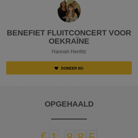
BENEFIET FLUITCONCERT VOOR
OEKRAÏNE
Hannah Herrlitz
DONEER NU
OPGEHAALD
1
.
8
8
5