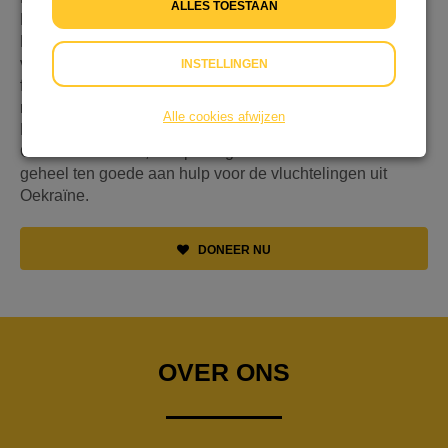
ALLES TOESTAAN
Hannah Herrlitz (11 jaar), op zondag 10 april 2022 in De
Rank in Nieuwegein een benefiet fluitconcert voor de
vluchtelingen van de oorlog in Oekraïne. Samen met mijn
INSTELLINGEN
fluitdocente en fluitiste Berdien Stenberg deel ik graag
met het publiek dat wat ik het allerliefste doe: fluit spelen.
Alle cookies afwijzen
Hiermee wil ik me inzetten voor de vluchtelingen uit
Oekraïne. Immers, de opbrengst van het concert komt
geheel ten goede aan hulp voor de vluchtelingen uit
Oekraïne.
DONEER NU
OVER ONS