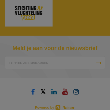
Meld je aan voor de nieuwsbrief
TYP HIER JE E-MAILADRES
𝕏