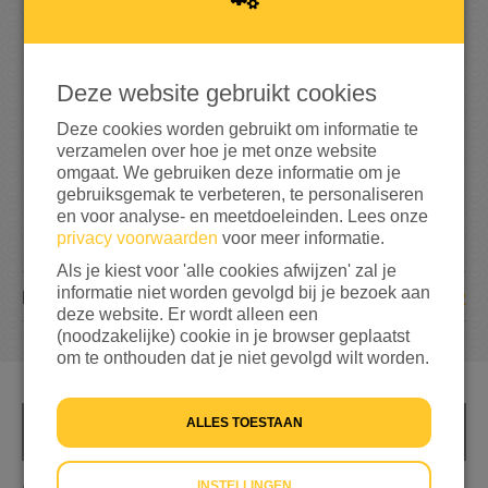
1
7
8
Deze website gebruikt cookies
35%
bereikt van mijn streefbedrag
€ 500
Deze cookies worden gebruikt om informatie te
verzamelen over hoe je met onze website
omgaat. We gebruiken deze informatie om je
gebruiksgemak te verbeteren, te personaliseren
en voor analyse- en meetdoeleinden. Lees onze
privacy voorwaarden
voor meer informatie.
Als je kiest voor 'alle cookies afwijzen' zal je
informatie niet worden gevolgd bij je bezoek aan
12
DONATIES
deze website. Er wordt alleen een
(noodzakelijke) cookie in je browser geplaatst
om te onthouden dat je niet gevolgd wilt worden.
ALLES TOESTAAN
INFO
INSTELLINGEN