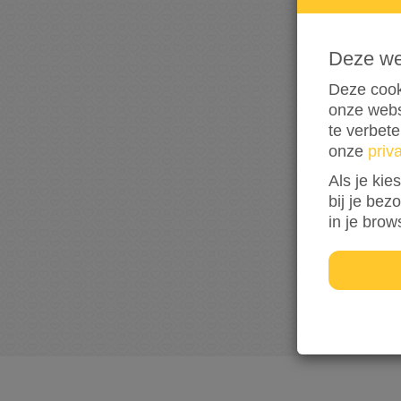
Deze w
Deze cook
onze webs
te verbet
onze
priv
Als je kie
bij je bez
in je brow