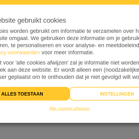
ebsite gebruikt cookies
0
ies worden gebruikt om informatie te verzamelen over h
ite omgaat. We gebruiken deze informatie om je gebru
eren, te personaliseren en voor analyse- en meetdoelein
acy voorwaarden
voor meer informatie.
st voor 'alle cookies afwijzen' zal je informatie niet word
oek aan deze website. Er wordt alleen een (noodzakelijke
ser geplaatst om te onthouden dat je niet gevolgd wilt w
0%
bereikt van mijn streefbedrag
€ 100
ALLES TOESTAAN
INSTELLINGEN
Alle cookies afwijzen