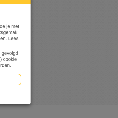
hoogte
oe je met
iksgemak
den. Lees
en gevolgd
) cookie
orden.