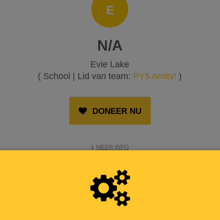
E
N/A
Evie Lake
( School | Lid van team:
PY5 Amity!
)
DONEER NU
MEER INFO
OPGEHAALD