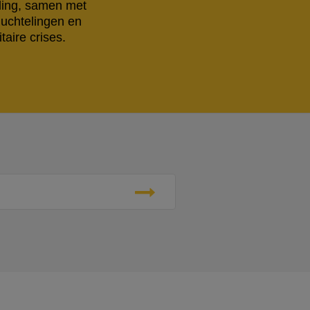
eling, samen met
luchtelingen en
aire crises.