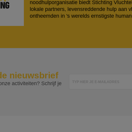
noodhulporganisatie biedt Stichting Vlucht
lokale partners, levensreddende hulp aan v
ontheemden in 's werelds ernstigste humanit
de nieuwsbrief
TYP HIER JE E-MAILADRES
nze activiteiten? Schrijf je