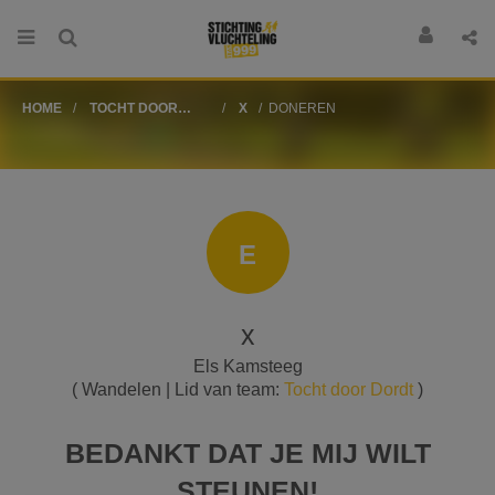
HOME
TOCHT DOOR
X
DONEREN
DORDT
E
x
Els Kamsteeg
( Wandelen | Lid van team:
Tocht door Dordt
)
BEDANKT DAT JE MIJ WILT
STEUNEN!