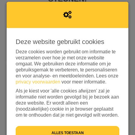
Deze website gebruikt cookies
Snel doneren met iDEAL | Wero
Doneren met aanvullende opties
Deze cookies worden gebruikt om informatie te
verzamelen over hoe je met onze website
omgaat. We gebruiken deze informatie om je
If
gebruiksgemak te verbeteren, te personaliseren
you
Kies een bedrag
en voor analyse- en meetdoeleinden. Lees onze
are
privacy voorwaarden
voor meer informatie.
a
€ 15
€ 25
€ 50
€ 100
Als je kiest voor 'alle cookies afwijzen' zal je
human,
informatie niet worden gevolgd bij je bezoek aan
ignore
ANDERS
deze website. Er wordt alleen een
this
(noodzakelijke) cookie in je browser geplaatst
field
Ik wil bijdragen aan de transactiekosten en betaal
om te onthouden dat je niet gevolgd wilt worden.
€ 0,25 extra
Ik wil niet bijdragen aan de transactiekosten
ALLES TOESTAAN