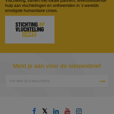
Vluchteling, samen met lokale partners, levensreddende
hulp aan vluchtelingen en ontheemden in 's werelds
ernstigste humanitaire crises.
Meld je aan voor de nieuwsbrief
TYP HIER JE E-MAILADRES
𝕏