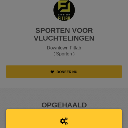
SPORTEN VOOR
VLUCHTELINGEN
Downtown Fitlab
( Sporten )
DONEER NU
OPGEHAALD