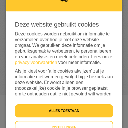
2
5
Deze website gebruikt cookies
10%
bereikt van mijn streefbedrag
€ 250
Deze cookies worden gebruikt om informatie te
verzamelen over hoe je met onze website
omgaat. We gebruiken deze informatie om je
gebruiksgemak te verbeteren, te personaliseren
en voor analyse- en meetdoeleinden. Lees onze
privacy voorwaarden
voor meer informatie.
Als je kiest voor 'alle cookies afwijzen' zal je
informatie niet worden gevolgd bij je bezoek aan
1
DONATIE
deze website. Er wordt alleen een
(noodzakelijke) cookie in je browser geplaatst
om te onthouden dat je niet gevolgd wilt worden.
ALLES TOESTAAN
INFO
INSTELLINGEN