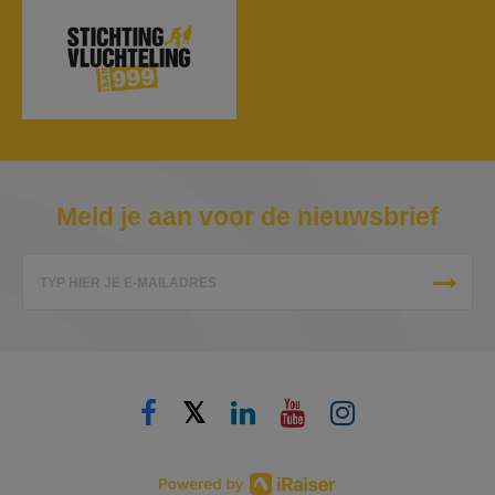
Meld je aan voor de nieuwsbrief
TYP HIER JE E-MAILADRES
𝕏