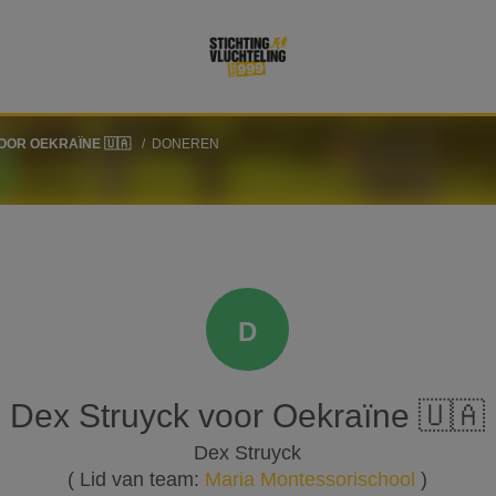
OOR OEKRAÏNE 🇺🇦
DONEREN
D
Dex Struyck voor Oekraïne 🇺🇦
Dex Struyck
( Lid van team:
Maria Montessorischool
)