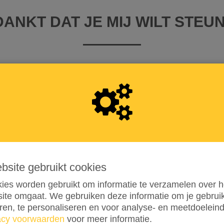
ANKT DAT JE MIJ WILT STEU
 iDEAL | Wero
llende opties
ebsite gebruikt cookies
€ 50
€ 100
ANDERS
ies worden gebruikt om informatie te verzamelen over h
ite omgaat. We gebruiken deze informatie om je gebru
n de transactiekosten en betaal € 0,25 extra
eren, te personaliseren en voor analyse- en meetdoelein
en aan de transactiekosten
acy voorwaarden
voor meer informatie.