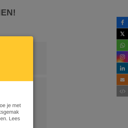
NEN!
𝕏
oe je met
iksgemak
den. Lees