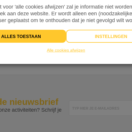
st voor 'alle cookies afwijzen' zal je informatie niet word
ng zijn onze
Algemene Voorwaarden
&
Privacyverklaring
van toepass
oek aan deze website. Er wordt alleen een (noodzakelijke
ser geplaatst om te onthouden dat je niet gevolgd wilt w
,25
afrekenen.
ALLES TOESTAAN
INSTELLINGEN
Je privacy i
Alle cookies afwijzen
de nieuwsbrief
TYP HIER JE E-MAILADRES
nze activiteiten? Schrijf je