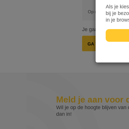
Als je kie
Op onze dienstverleni
bij je bez
in je brow
Je gaat in totaal
€ 0
GA VERDER
Meld je aan voor 
Wil je op de hoogte blijven van o
dan in!