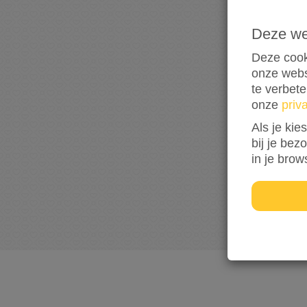
Deze w
Deze cook
onze webs
te verbet
onze
priv
Als je kie
bij je bez
in je brow