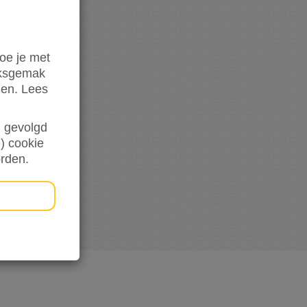
hoogte
oe je met
iksgemak
den. Lees
en gevolgd
) cookie
orden.