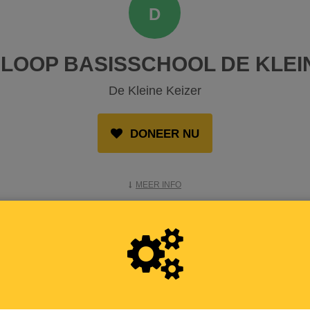
D
LOOP BASISSCHOOL DE KLEIN
De Kleine Keizer
DONEER NU
MEER INFO
OPGEHAALD