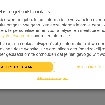
ebsite gebruikt cookies
0
ies worden gebruikt om informatie te verzamelen over h
ite omgaat. We gebruiken deze informatie om je gebru
eren, te personaliseren en voor analyse- en meetdoelein
acy voorwaarden
voor meer informatie.
st voor 'alle cookies afwijzen' zal je informatie niet word
oek aan deze website. Er wordt alleen een (noodzakelijke
0%
bereikt van mijn streefbedrag
€ 500
ser geplaatst om te onthouden dat je niet gevolgd wilt w
ALLES TOESTAAN
INSTELLINGEN
Alle cookies afwijzen