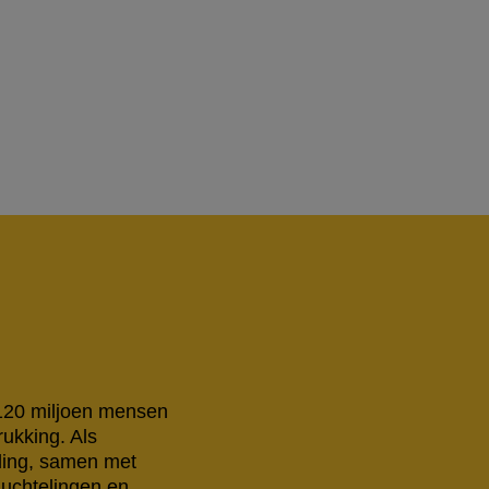
 120 miljoen mensen
rukking. Als
eling, samen met
luchtelingen en