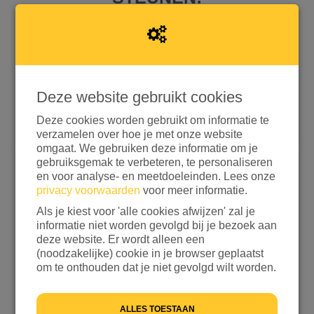
Deze website gebruikt cookies
Snel doneren met iDEAL | Wero
Doneren met aanvullende opties
Deze cookies worden gebruikt om informatie te
verzamelen over hoe je met onze website
omgaat. We gebruiken deze informatie om je
gebruiksgemak te verbeteren, te personaliseren
Kies een bedrag
en voor analyse- en meetdoeleinden. Lees onze
privacy voorwaarden
voor meer informatie.
€ 15
€ 25
€ 50
€ 100
Als je kiest voor 'alle cookies afwijzen' zal je
informatie niet worden gevolgd bij je bezoek aan
ANDERS
deze website. Er wordt alleen een
(noodzakelijke) cookie in je browser geplaatst
Ik wil bijdragen aan de transactiekosten en betaal
om te onthouden dat je niet gevolgd wilt worden.
€ 0,25 extra
Ik wil niet bijdragen aan de transactiekosten
ALLES TOESTAAN