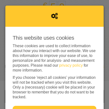
5
0
33%
reached of my target amount
€150
This website uses cookies
These cookies are used to collect information
about how you interact with our website. We use
this information to improve your ease of use, to
personalize and for analysis- and measurement
purposes. Please read our
privacy policy
for
3
DONATIONS
more information.
If you choose 'reject all cookies' your information
will not be tracked when you visit this website.
Only a (necessary) cookie will be placed in your
browser to remember that you do not want to be
tracked.
INFO