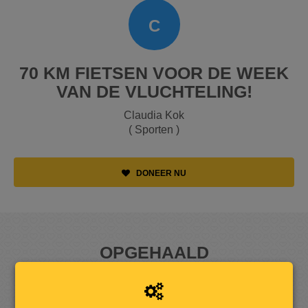
C
70 KM FIETSEN VOOR DE WEEK
VAN DE VLUCHTELING!
Claudia Kok
( Sporten )
DONEER NU
OPGEHAALD