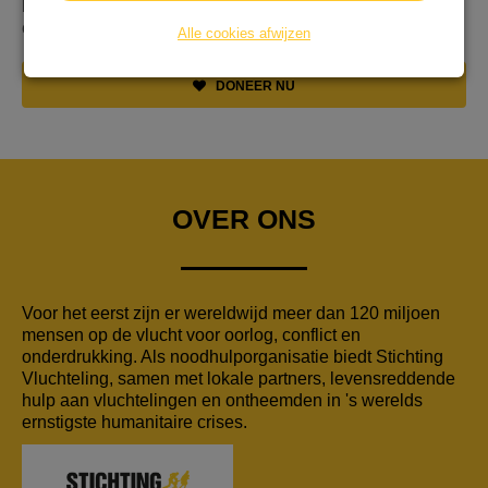
kans om te laten zien dat ook jij vluchtelingen wereldwijd
een warm hart toedraagt!
Alle cookies afwijzen
DONEER NU
OVER ONS
Voor het eerst zijn er wereldwijd meer dan 120 miljoen
mensen op de vlucht voor oorlog, conflict en
onderdrukking. Als noodhulporganisatie biedt Stichting
Vluchteling, samen met lokale partners, levensreddende
hulp aan vluchtelingen en ontheemden in 's werelds
ernstigste humanitaire crises.