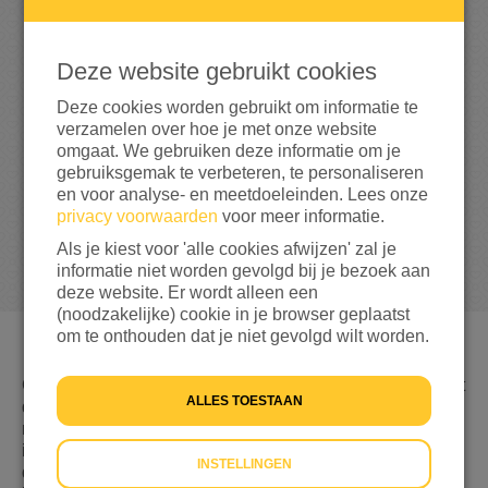
0
Deze website gebruikt cookies
0%
bereikt van mijn streefbedrag
€ 500
Deze cookies worden gebruikt om informatie te
verzamelen over hoe je met onze website
omgaat. We gebruiken deze informatie om je
gebruiksgemak te verbeteren, te personaliseren
en voor analyse- en meetdoeleinden. Lees onze
privacy voorwaarden
voor meer informatie.
Als je kiest voor 'alle cookies afwijzen' zal je
informatie niet worden gevolgd bij je bezoek aan
deze website. Er wordt alleen een
(noodzakelijke) cookie in je browser geplaatst
om te onthouden dat je niet gevolgd wilt worden.
Gevlucht voor geweld, nergens welkom en niet weten wat
ALLES TOESTAAN
de toekomst brengt. Dat is de realiteit voor miljoenen
mensen op de vlucht. Hulp is keihard nodig. En jij kan
iets doen. Ga daarom samen met ons aan de bak tijdens
INSTELLINGEN
de Week van de Vluchteling van 12 t/m 18 juni. Dit is dé