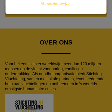
Alle cookies afwijzen
DONEER NU
OVER ONS
Voor het eerst zijn er wereldwijd meer dan 120 miljoen
mensen op de vlucht voor oorlog, conflict en
onderdrukking. Als noodhulporganisatie biedt Stichting
Vluchteling, samen met lokale partners, levensreddende
hulp aan vluchtelingen en ontheemden in 's werelds
ernstigste humanitaire crises.