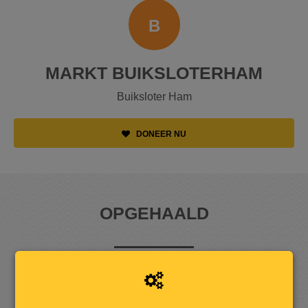
B
MARKT BUIKSLOTERHAM
Buiksloter Ham
DONEER NU
OPGEHAALD
1
5
6