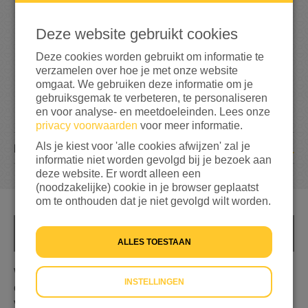
155%
bereikt van mijn streefbedrag
€ 100
Deze website gebruikt cookies
Deze cookies worden gebruikt om informatie te
verzamelen over hoe je met onze website
omgaat. We gebruiken deze informatie om je
gebruiksgemak te verbeteren, te personaliseren
en voor analyse- en meetdoeleinden. Lees onze
privacy voorwaarden
voor meer informatie.
Als je kiest voor 'alle cookies afwijzen' zal je
11
DONATIES
informatie niet worden gevolgd bij je bezoek aan
deze website. Er wordt alleen een
(noodzakelijke) cookie in je browser geplaatst
om te onthouden dat je niet gevolgd wilt worden.
INFO
ALLES TOESTAAN
Wij willen vanuit Stichting Philadelphia en de buurt geld
INSTELLINGEN
ophalen door kleding, eten en zelfgemaakte dingen te
verkopen