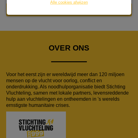
Alle cookies afwijzen
DONEER NU
OVER ONS
Voor het eerst zijn er wereldwijd meer dan 120 miljoen
mensen op de vlucht voor oorlog, conflict en
onderdrukking. Als noodhulporganisatie biedt Stichting
Vluchteling, samen met lokale partners, levensreddende
hulp aan vluchtelingen en ontheemden in 's werelds
ernstigste humanitaire crises.