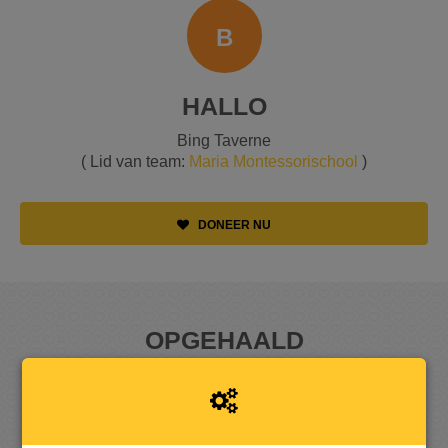
B
HALLO
Bing Taverne
( Lid van team:
Maria Montessorischool
)
DONEER NU
OPGEHAALD