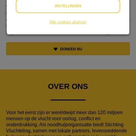
wij meters op de naaimachine! Samen maken wij
INSTELLINGEN
mondkapjes die we verkopen voor €7,50. De winst, €5
gaat naar Stichting Vluchteling! Wil jij ook een mondkapje
Alle cookies afwijzen
bestellen? Kijk snel op onze website:
https://romanieannemieke.wixsite.com/mondkapjes
DONEER NU
OVER ONS
Voor het eerst zijn er wereldwijd meer dan 120 miljoen
mensen op de vlucht voor oorlog, conflict en
onderdrukking. Als noodhulporganisatie biedt Stichting
Vluchteling, samen met lokale partners, levensreddende