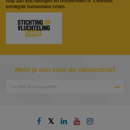
hulp aan vluchtelingen en ontheemden in 's werelds
ernstigste humanitaire crises.
Meld je aan voor de nieuwsbrief
TYP HIER JE E-MAILADRES
𝕏