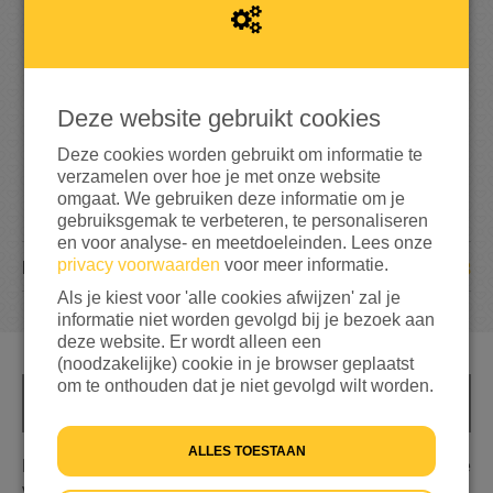
329%
bereikt van mijn streefbedrag
€ 750
Deze website gebruikt cookies
Deze cookies worden gebruikt om informatie te
verzamelen over hoe je met onze website
omgaat. We gebruiken deze informatie om je
gebruiksgemak te verbeteren, te personaliseren
en voor analyse- en meetdoeleinden. Lees onze
privacy voorwaarden
voor meer informatie.
18
DONATIES
Als je kiest voor 'alle cookies afwijzen' zal je
informatie niet worden gevolgd bij je bezoek aan
deze website. Er wordt alleen een
(noodzakelijke) cookie in je browser geplaatst
om te onthouden dat je niet gevolgd wilt worden.
INFO
ALLES TOESTAAN
Eigenlijk wilden wij dit jaar meedoen aan de nacht van de
vluchteling. Maar helaas ging deze niet door. Nu maken