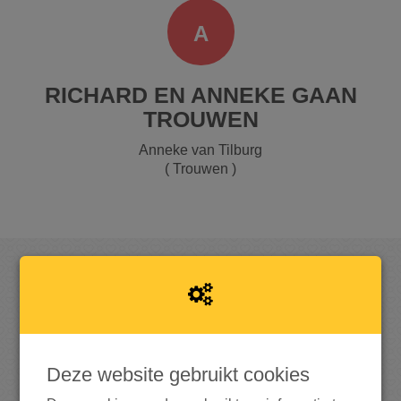
A
RICHARD EN ANNEKE GAAN
TROUWEN
Anneke van Tilburg
( Trouwen )
OPGEHAALD
Deze website gebruikt cookies
2
.
2
1
0