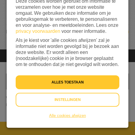
Deze cookies worden gebruikt om informatie te
verzamelen over hoe je met onze website
147%
bereikt van mijn streefbedrag
€ 1.500
omgaat. We gebruiken deze informatie om je
gebruiksgemak te verbeteren, te personaliseren
en voor analyse- en meetdoeleinden. Lees onze
privacy voorwaarden
voor meer informatie.
40
DONATIES
Als je kiest voor 'alle cookies afwijzen' zal je
informatie niet worden gevolgd bij je bezoek aan
deze website. Er wordt alleen een
Afgesloten
Je kunt niet meer doneren
(noodzakelijke) cookie in je browser geplaatst
om te onthouden dat je niet gevolgd wilt worden.
INFO
ALLES TOESTAAN
Wij nodigen je van harte uit te geven aan hen die het
INSTELLINGEN
minder hebben getroffen dan wij.
Alle cookies afwijzen