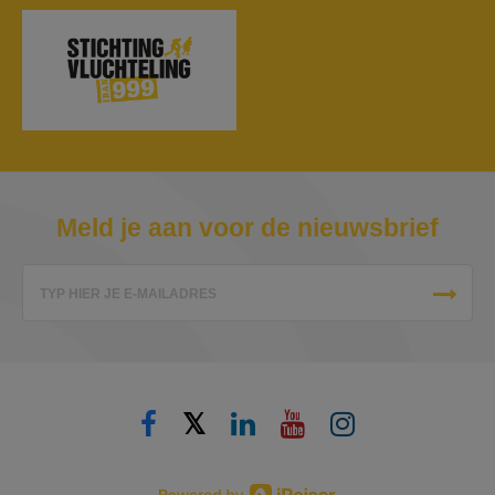
Meld je aan voor de nieuwsbrief
TYP HIER JE E-MAILADRES
𝕏