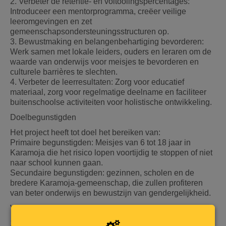
2. Verbeter de retentie- en voltooiingspercentages:
Introduceer een mentorprogramma, creëer veilige
leeromgevingen en zet
gemeenschapsondersteuningsstructuren op.
3. Bewustmaking en belangenbehartiging bevorderen:
Werk samen met lokale leiders, ouders en leraren om de
waarde van onderwijs voor meisjes te bevorderen en
culturele barrières te slechten.
4. Verbeter de leerresultaten: Zorg voor educatief
materiaal, zorg voor regelmatige deelname en faciliteer
buitenschoolse activiteiten voor holistische ontwikkeling.
Doelbegunstigden
Het project heeft tot doel het bereiken van:
Primaire begunstigden: Meisjes van 6 tot 18 jaar in
Karamoja die het risico lopen voortijdig te stoppen of niet
naar school kunnen gaan.
Secundaire begunstigden: gezinnen, scholen en de
bredere Karamoja-gemeenschap, die zullen profiteren
van beter onderwijs en bewustzijn van gendergelijkheid.
Voorgestelde activiteiten
1. Beurzen en financiële steun: Bied beurzen aan voor