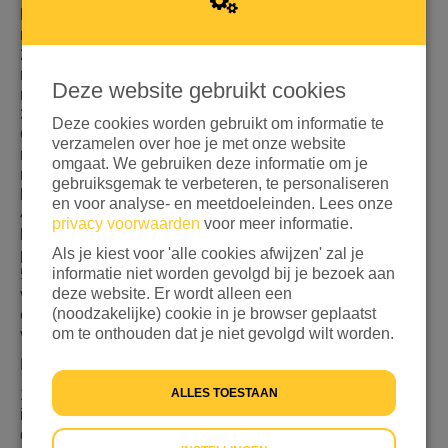
het lesgeld, uniformen en schoolbenodigdheden voor
meisjes.
2. Mentorschapsprogramma's: Rekruteer vrouwelijke
mentoren uit verschillende beroepen om begeleiding,
Deze website gebruikt cookies
motivatie en ondersteuning aan de meisjes te bieden.
3. Sensibilisatiecampagnes voor de gemeenschap:
Deze cookies worden gebruikt om informatie te
Organiseer gemeenschapsbijeenkomsten, workshops en
verzamelen over hoe je met onze website
radio-uitzendingen om het belang van onderwijs voor
omgaat. We gebruiken deze informatie om je
meisjes te promoten en culturele vooroordelen te
gebruiksgemak te verbeteren, te personaliseren
bestrijden.
en voor analyse- en meetdoeleinden. Lees onze
4. Verstrekking van leermateriaal: Lever schoolboeken,
privacy voorwaarden
voor meer informatie.
briefpapier en andere essentiële hulpmiddelen aan
Als je kiest voor 'alle cookies afwijzen' zal je
partnerscholen.
informatie niet worden gevolgd bij je bezoek aan
5. Veilige ruimtes bouwen: Werk samen met scholen om
deze website. Er wordt alleen een
veilige, ondersteunende omgevingen te creëren en
(noodzakelijke) cookie in je browser geplaatst
ervoor te zorgen dat meisjes toegang hebben tot sanitaire
om te onthouden dat je niet gevolgd wilt worden.
voorzieningen, privacy en veiligheid.
Expected Outcomes
ALLES TOESTAAN
1. Increased Enrollment and Retention: At least a 30%
increase in enrollment rates and a 20% reduction in
dropout rates among girls in the targeted schools.