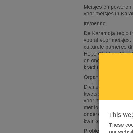
Meisjes empoweren d
voor meisjes in Kar
Invoering
De Karamoja-regio i
vooral voor meisjes
culturele barrières d
Hope Children Minist
en ondersteuning te
krachtige en zelfvo
Organisatorische ac
Divine Hope Children 
kwetsbare gemeensch
voor meisjes, heeft
met lokale belanghe
This we
ondersteunen. Onze m
kwaliteitsonderwijs, 
These cook
Probleemverklaring
our websit