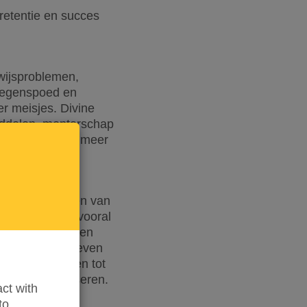
updated
retentie en succes
wijsproblemen,
 tegenspoed en
er meisjes. Divine
middelen, mentorschap
n, waardoor een meer
or het versterken van
n onderwijs, vooral
, het samenwerken
tieve initiatieven
gang te krijgen tot
ntieel te realiseren.
ct with
to