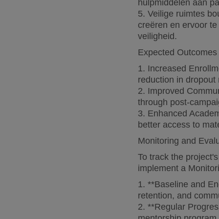
hulpmiddelen aan pa
5. Veilige ruimtes 
creëren en ervoor te
veiligheid.
Expected Outcomes
1. Increased Enrollm
reduction in dropout 
2. Improved Communit
through post-campai
3. Enhanced Academi
better access to mat
Monitoring and Eval
To track the project'
implement a Monitor
1. **Baseline and En
retention, and commu
2. **Regular Progres
mentorship program 