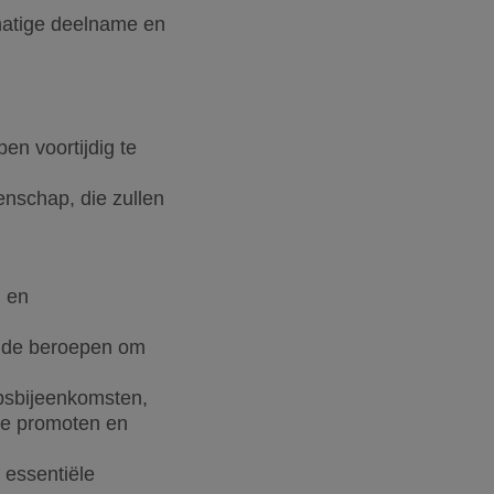
lmatige deelname en
en voortijdig te
nschap, die zullen
n en
ende beroepen om
psbijeenkomsten,
te promoten en
 essentiële