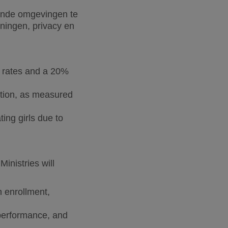
ende omgevingen te
eningen, privacy en
t rates and a 20%
ation, as measured
ng girls due to
inistries will
 enrollment,
 performance, and