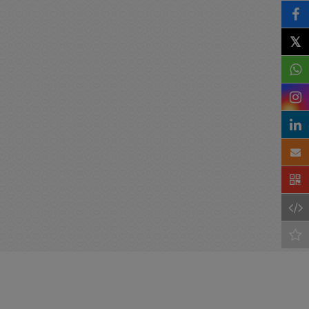
𝕏
Keep
me