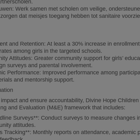
rtnerscholen.
bouwen: Werk samen met scholen om veilige, ondersteun
 zorgen dat meisjes toegang hebben tot sanitaire voorzi
ent and Retention: At least a 30% increase in enrollmen
rates among girls in the targeted schools.
y Attitudes: Greater community support for girls’ educ
gn surveys and parental involvement.
c Performance: Improved performance among participati
erials and mentorship support.
uation
s impact and ensure accountability, Divine Hope Children M
ing and Evaluation (M&E) framework that includes:
dline Surveys**: Conduct surveys to measure changes in
nity attitudes.
s Tracking**: Monthly reports on attendance, academic
feedback.