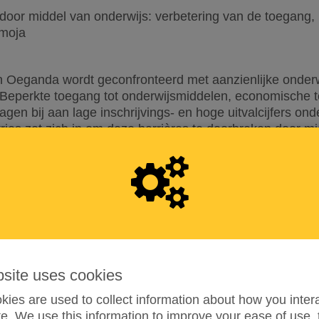
oor middel van onderwijs: verbetering van de toegang, 
amoja
n Oeganda wordt geconfronteerd met aanzienlijke onder
. Beperkte toegang tot onderwijsmiddelen, economische
ragen bij aan lage inschrijvings- en hoge uitvalcijfers ond
ries zet zich in om deze barrières te doorbreken door 
 bieden om meisjes te helpen hun opleiding af te ronde
orzienende gemeenschap wordt bevorderd.
htergrond
Ministries is een non-profitorganisatie die zich inzet vo
appen in Oeganda. Met een focus op het bevorderen va
 Divine Hope ervaring met het mobiliseren van middelen
bbenden en het implementeren van programma's die educa
bsite uses cookies
issie is om elk meisje in Karamoja de kans te geven toe
een weg uit de armoede te creëren en haar volledige pote
ies are used to collect information about how you intera
e. We use this information to improve your ease of use, 