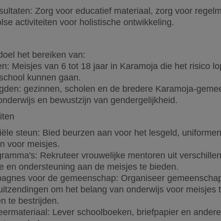
esultaten: Zorg voor educatief materiaal, zorg voor rege
lse activiteiten voor holistische ontwikkeling.
 doel het bereiken van:
: Meisjes van 6 tot 18 jaar in Karamoja die het risico lop
 school kunnen gaan.
gden: gezinnen, scholen en de bredere Karamoja-gemee
 onderwijs en bewustzijn van gendergelijkheid.
iten
iële steun: Bied beurzen aan voor het lesgeld, uniforme
 voor meisjes.
ramma's: Rekruteer vrouwelijke mentoren uit verschill
ie en ondersteuning aan de meisjes te bieden.
ampagnes voor de gemeenschap: Organiseer gemeenscha
uitzendingen om het belang van onderwijs voor meisjes 
n te bestrijden.
leermateriaal: Lever schoolboeken, briefpapier en andere