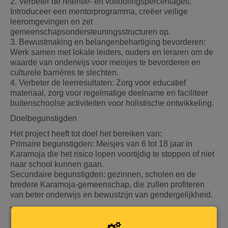
2. Verbeter de retentie- en voltooiingspercentages:
Introduceer een mentorprogramma, creëer veilige
leeromgevingen en zet
gemeenschapsondersteuningsstructuren op.
3. Bewustmaking en belangenbehartiging bevorderen:
Werk samen met lokale leiders, ouders en leraren om de
waarde van onderwijs voor meisjes te bevorderen en
culturele barrières te slechten.
4. Verbeter de leerresultaten: Zorg voor educatief
materiaal, zorg voor regelmatige deelname en faciliteer
buitenschoolse activiteiten voor holistische ontwikkeling.
Doelbegunstigden
Het project heeft tot doel het bereiken van:
Primaire begunstigden: Meisjes van 6 tot 18 jaar in
Karamoja die het risico lopen voortijdig te stoppen of niet
naar school kunnen gaan.
Secundaire begunstigden: gezinnen, scholen en de
bredere Karamoja-gemeenschap, die zullen profiteren
van beter onderwijs en bewustzijn van gendergelijkheid.
Voorgestelde activiteiten
1. Beurzen en financiële steun: Bied beurzen aan voor