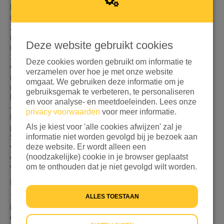
het lesgeld, uniformen en schoolbenodigdheden voor
meisjes.
2. Mentorschapsprogramma's: Rekruteer vrouwelijke
mentoren uit verschillende beroepen om begeleiding,
Deze website gebruikt cookies
motivatie en ondersteuning aan de meisjes te bieden.
3. Sensibilisatiecampagnes voor de gemeenschap:
Deze cookies worden gebruikt om informatie te
Organiseer gemeenschapsbijeenkomsten, workshops en
verzamelen over hoe je met onze website
radio-uitzendingen om het belang van onderwijs voor
omgaat. We gebruiken deze informatie om je
meisjes te promoten en culturele vooroordelen te
gebruiksgemak te verbeteren, te personaliseren
bestrijden.
en voor analyse- en meetdoeleinden. Lees onze
4. Verstrekking van leermateriaal: Lever schoolboeken,
privacy voorwaarden
voor meer informatie.
briefpapier en andere essentiële hulpmiddelen aan
Als je kiest voor 'alle cookies afwijzen' zal je
partnerscholen.
informatie niet worden gevolgd bij je bezoek aan
5. Veilige ruimtes bouwen: Werk samen met scholen om
deze website. Er wordt alleen een
veilige, ondersteunende omgevingen te creëren en
(noodzakelijke) cookie in je browser geplaatst
ervoor te zorgen dat meisjes toegang hebben tot sanitaire
om te onthouden dat je niet gevolgd wilt worden.
voorzieningen, privacy en veiligheid.
Expected Outcomes
ALLES TOESTAAN
1. Increased Enrollment and Retention: At least a 30%
increase in enrollment rates and a 20% reduction in
dropout rates among girls in the targeted schools.