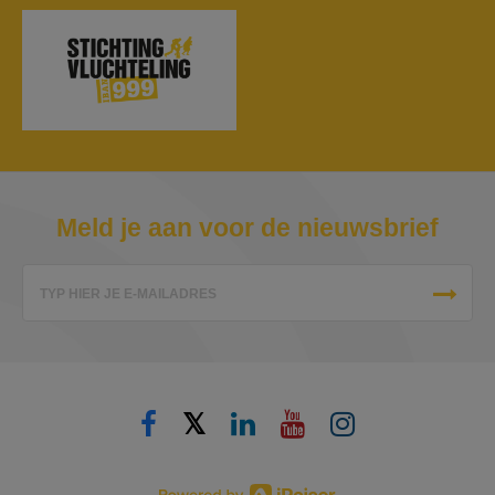
Meld je aan voor de nieuwsbrief
TYP HIER JE E-MAILADRES
𝕏