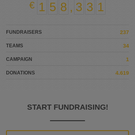
1
5
8
,
3
3
1
237
FUNDRAISERS
34
TEAMS
1
CAMPAIGN
4.619
DONATIONS
START FUNDRAISING!