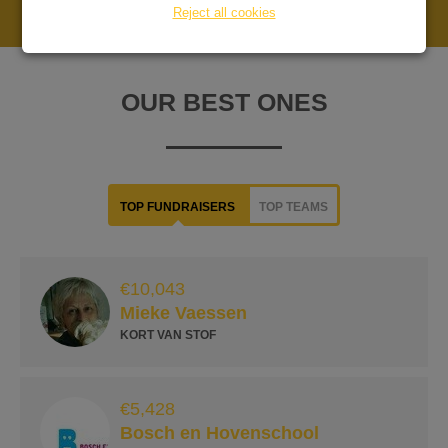
wereldvluchtelingendag om draait. Vandaag is die dag,
Reject all cookies
waarbij extra aandacht wordt gevraagd voor de 110
miljoen mensen die wereldwijd op de vlucht zijn voor
oorlog, conflict of onderdrukking. Help je mee? Download
OUR BEST ONES
de poster hier. Geweldig om te zien hoe er door heel het
land actie is gevoerd. Flessen en blikjes met statiegeld
inzamelen, biertjes brouwen, het schilderen van
kunstwerkjes op maat of het bereiden van 8-gangen
TOP FUNDRAISERS
TOP TEAMS
diners. ”We hebben laten zien dat er veel bereidheid is
om mensen op de vlucht te helpen. Ik ben daar
ongelofelijk trots op” Josephine Groenendaal,
€10,043
actiecoördinator Week van de Vluchteling
Mieke Vaessen
KORT VAN STOF
€5,428
Bosch en Hovenschool