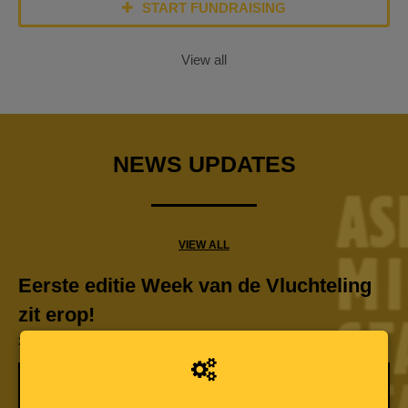
START FUNDRAISING
View all
NEWS UPDATES
VIEW ALL
Eerste editie Week van de Vluchteling
zit erop!
20-06-2023 | 10:26 HOUR