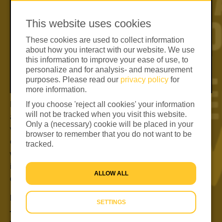
This website uses cookies
These cookies are used to collect information
about how you interact with our website. We use
this information to improve your ease of use, to
personalize and for analysis- and measurement
purposes. Please read our
privacy policy
for
more information.
De Week van de Vluchteling zit erop. Wat fijn dat jij in
If you choose 'reject all cookies' your information
will not be tracked when you visit this website.
actie kwam om geld in te zamelen voor hulp aan
Only a (necessary) cookie will be placed in your
vluchtelingen. We kijken terug op een fantastische eerste
browser to remember that you do not want to be
editie, die op 12 juni van start ging. Door heel het land
tracked.
werden acties gehouden. Met tientallen
inzamelingsacties, scholenacties en duizenden
ALLOW ALL
deelnemers van de Nacht van de Vluchteling. We kijken
vol trots terug en sluiten de Week van de Vluchteling af
Read also:
SETTINGS
op wereldvluchtelingendag. Wereldvluchtelingendag 20
SAMEN AAN DE BAK TIJDENS DE WEEK VAN DE VLUCHTELING!
juni Begrip voor vluchtelingen. Dat is waar
TIENTALLEN ACTIES VOOR HULP AAN VLUCHTELINGEN