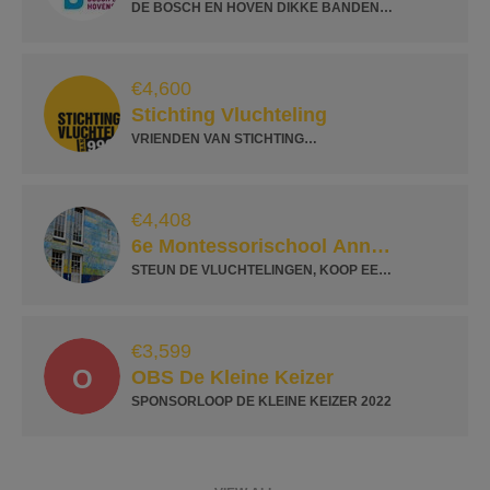
DE BOSCH EN HOVEN DIKKE BANDEN
RACE
€4,600
Stichting Vluchteling
VRIENDEN VAN STICHTING
VLUCHTELING
€4,408
6e Montessorischool Anne
Frank 6e Montessorischool
STEUN DE VLUCHTELINGEN, KOOP EEN
LESJE!
Anne Frank
€3,599
O
OBS De Kleine Keizer
SPONSORLOOP DE KLEINE KEIZER 2022